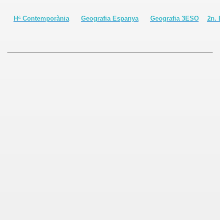
Hª Contemporània
Geografia Espanya
Geografia 3ESO
2n.